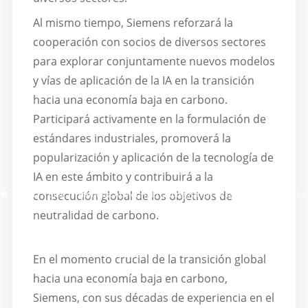
Al mismo tiempo, Siemens reforzará la
cooperación con socios de diversos sectores
para explorar conjuntamente nuevos modelos
y vías de aplicación de la IA en la transición
hacia una economía baja en carbono.
Participará activamente en la formulación de
estándares industriales, promoverá la
popularización y aplicación de la tecnología de
IA en este ámbito y contribuirá a la
Hogar
/
Blog
/
Siemens: Acelerando la integración de la IA para superar los
consecución global de los objetivos de
dilemas de la transición hacia una economía baja en carbono
neutralidad de carbono.
En el momento crucial de la transición global
hacia una economía baja en carbono,
Siemens, con sus décadas de experiencia en el