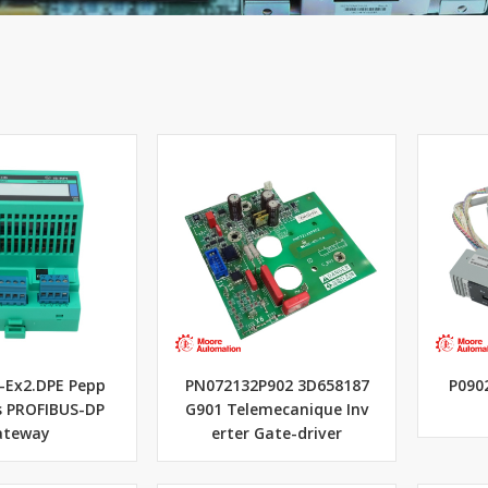
Ex2.DPE Pepp
PN072132P902 3D658187
P090
s PROFIBUS-DP
G901 Telemecanique Inv
ateway
erter Gate-driver