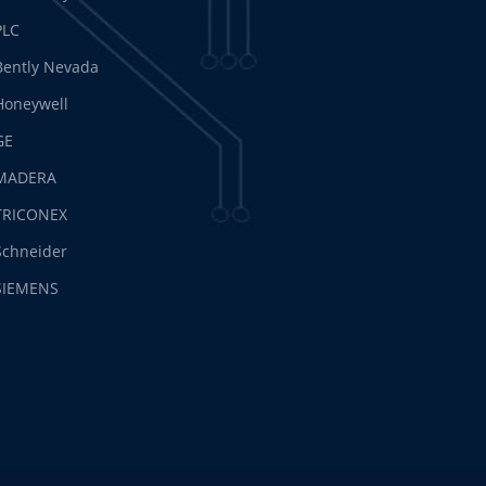
PLC
Bently Nevada
Honeywell
GE
MADERA
TRICONEX
Schneider
SIEMENS