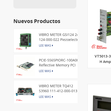
Nuevos Productos
VIBRO METER GSI124 244-
124-000-022 Piezoelectric
Pressure Transducer
LEE MAS
VT5013-3
PCIE-5565PIORC-100A00
H Ampl
Reflective Memory PCI
Express Node Card /GE
LEE MAS
VIBRO METER TQ412
S3960 111-412-000-013
Reverse Mount
LEE MAS