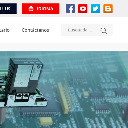
IL US
IDIOMA
tario
Contáctenos