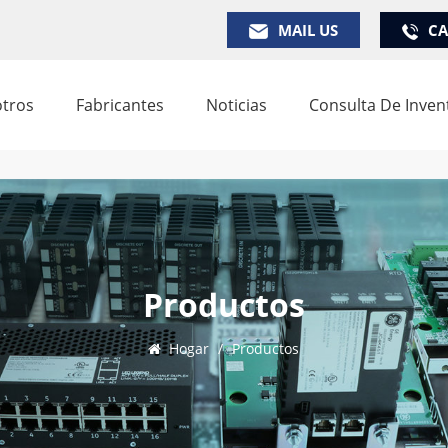
MAIL US
CA
tros
Fabricantes
Noticias
Consulta De Inven
Productos
Hogar
/
Productos