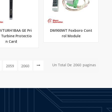
0VTURH1BAA GE Pri
DM900WT Foxboro Cont
 Turbine Protectio
rol Module
n Card
Un Total De
2060
Paginas
2059
2060