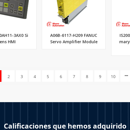
0AH11-3AX0 Si
A06B-6117-H209 FANUC
IS20
ens HMI
Servo Amplifier Module
mary
2
3
4
5
6
7
8
9
10
Calificaciones que hemos adquirido