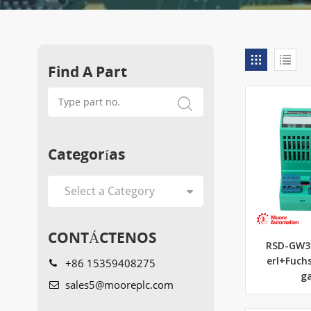
Find A Part
Categorías
CONTÁCTENOS
RSD-GW3-
+86 15359408275
erl+Fuch
g
sales5@mooreplc.com