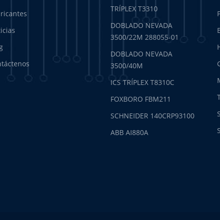
TRÍPLEX T3310
ricantes
DOBLADO NEVADA
icias
3500/22M 288055-01
g
DOBLADO NEVADA
táctenos
3500/40M
ICS TRÍPLEX T8310C
FOXBORO FBM211
SCHNEIDER 140CRP93100
ABB AI880A