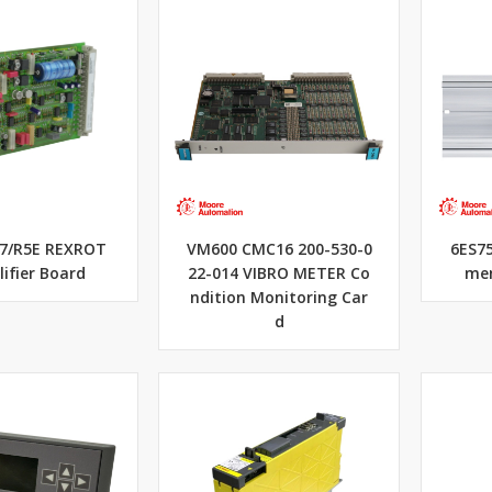
7/R5E REXROT
VM600 CMC16 200-530-0
6ES75
ifier Board
22-014 VIBRO METER Co
men
ndition Monitoring Car
d