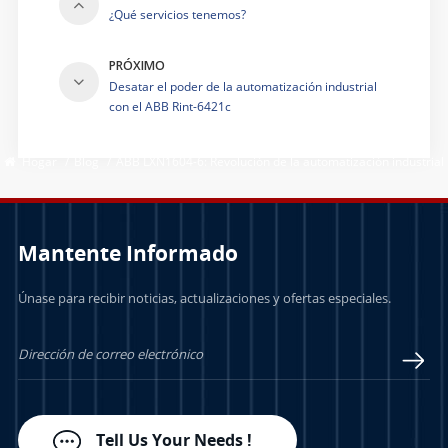
¿Qué servicios tenemos?
PRÓXIMO
Desatar el poder de la automatización industrial
con el ABB Rint-6421c
Hogar
/
Blog
/
ABB LXN1604-6: Revolución de la automatización industrial
Mantente Informado
Únase para recibir noticias, actualizaciones y ofertas especiales.
Tell Us Your Needs !