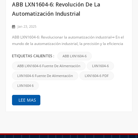
ABB LXN1604-6: Revolución De La
Automatización Industrial
Jan 23, 2025
ABB LXN1604-6: Revolucionar la automatización industrial⇒ En el
mundo de la automatización industrial, la precisión y la eficiencia
son críticos. El ABB LXN1604-6 se destaca como un componente
confiable y de alto rendimiento diseñado para satisfacer las
ABB LXN1604-6
ETIQUETAS CALIENTES :
rigurosas demandas de los procesos industria...
ABB LXN1604-6 Fuente De Alimentación
LXN1604-6
LXN1604-6 Fuente De Alimentación
LXN1604-6 PDF
LXN1604 6
LEE MAS