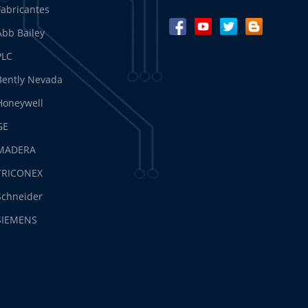
Fabricantes
Abb Bailey
PLC
Bently Nevada
Honeywell
GE
MADERA
TRICONEX
Schneider
SIEMENS