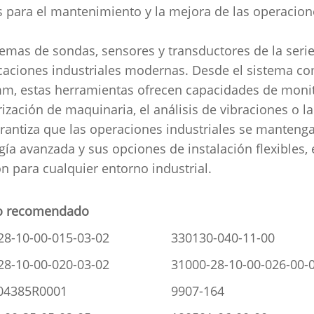
s para el mantenimiento y la mejora de las operacion
temas de sondas, sensores y transductores de la ser
icaciones industriales modernas. Desde el sistema c
m, estas herramientas ofrecen capacidades de monitor
ización de maquinaria, el análisis de vibraciones o l
Blog
/
Comprensión de los sistemas de sonda, sensor y transduct
rantiza que las operaciones industriales se mantenga
gía avanzada y sus opciones de instalación flexibles,
ón para cualquier entorno industrial.
o recomendado
28-10-00-015-03-02
330130-040-11-00
28-10-00-020-03-02
31000-28-10-00-026-00-
04385R0001
9907-164