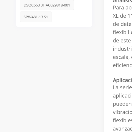
Análisi
DSQC663 3HAC029818-001
Para ap
XL de 1
SPW481-13 S1
de dete
flexibi
de este
industr
escala,
eficien
Aplicac
La seri
aplicac
pueden 
vibraci
flexibl
avanzad