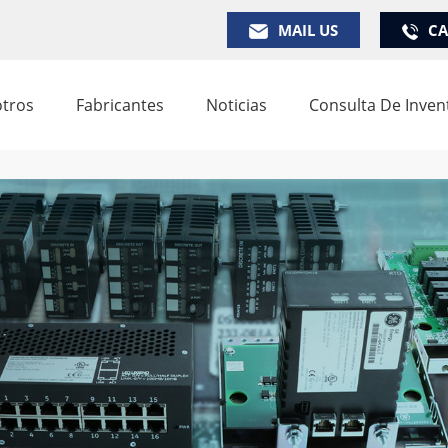
MAIL US
CA
tros
Fabricantes
Noticias
Consulta De Inven