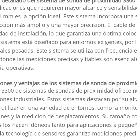
s detallado del sistema de sonda de proximidad 330
licaciones que requieren mayor alcance y sensibilid
1 mm es la opción ideal. Este sistema incorpora un
cción más amplio y una mayor precisión. El cable d
lidad de instalación, lo que garantiza una óptima col
 sistema está diseñado para entornos exigentes, por 
iales pesadas. Este sistema se utiliza con frecuencia
 donde las mediciones precisas y fiables son esencial
cia operativas.
iones y ventajas de los sistemas de sonda de proxim
e 3300 de sistemas de sondas de proximidad ofrece 
iones industriales. Estos sistemas destacan por su alta
utilizar en una variedad de entornos, como la monito
ones y la medición de desplazamientos. Su tamaño c
es los hacen idóneos tanto para aplicaciones a peque
a tecnología de sensores garantiza mediciones preci