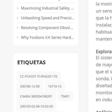
la moni
Maximizing Industrial Safety and Connectivity with the HIMA HIMatrix Series
un sens
que la 
Unleashing Speed and Precision: The Power of ABB’s AC 800PEC Control System
instalac
Resolving Component Obsolescence in ICS Triplex Trusted® T8000 Series Safety Systems
habitua
Why Foxboro I/A Series Hardware Still Dominates Long-Life Process Plants
mantene
Explora
El sist
ETIQUETAS
de mayo
que el 
CC-PUIO31 51454220-176
sonda, 
diseñad
330180-12-00
16710-13
monitor
CI840A 3BSE041882R1
T9451
en indu
330103-02-06-10-02-05