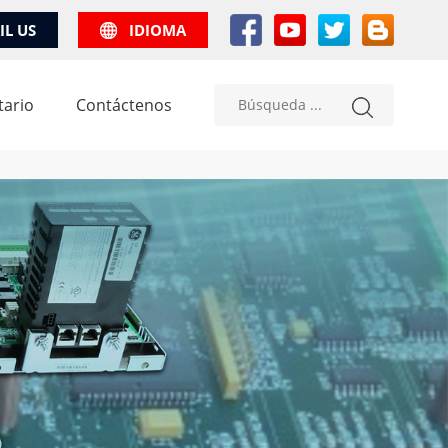
IL US
IDIOMA
tario
Contáctenos