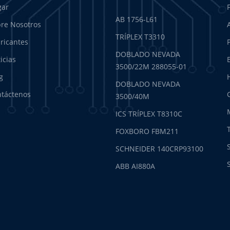
gar
AB 1756-L61
re Nosotros
TRÍPLEX T3310
ricantes
DOBLADO NEVADA
icias
3500/22M 288055-01
g
DOBLADO NEVADA
táctenos
3500/40M
ICS TRÍPLEX T8310C
FOXBORO FBM211
SCHNEIDER 140CRP93100
ABB AI880A