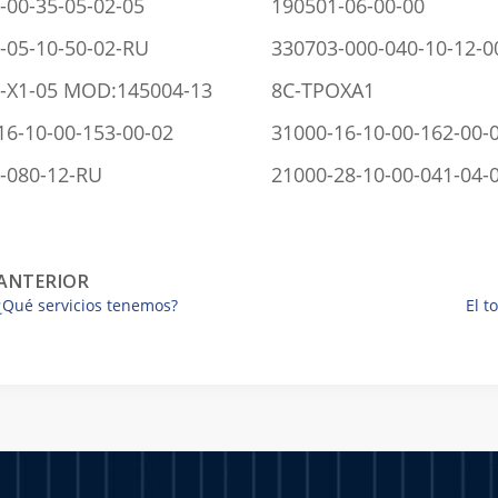
-00-35-05-02-05
190501-06-00-00
-05-10-50-02-RU
330703-000-040-10-12-0
-X1-05 MOD:145004-13
8C-TPOXA1
16-10-00-153-00-02
31000-16-10-00-162-00-
-080-12-RU
21000-28-10-00-041-04-
ANTERIOR
¿Qué servicios tenemos?
El t