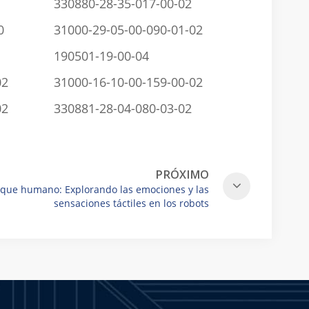
330880-28-35-017-00-02
0
31000-29-05-00-090-01-02
190501-19-00-04
02
31000-16-10-00-159-00-02
02
330881-28-04-080-03-02
PRÓXIMO
oque humano: Explorando las emociones y las
sensaciones táctiles en los robots