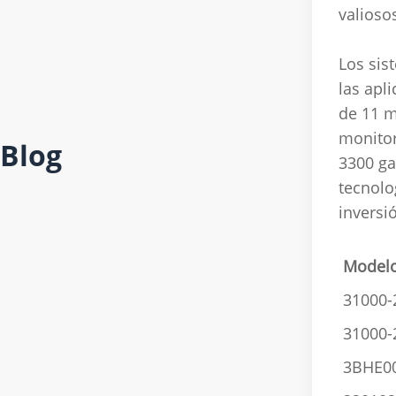
valioso
Los sis
las apl
de 11 m
monitor
Blog
Hogar
/
3300 ga
tecnolo
inversi
Model
31000-
31000-
3BHE0