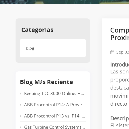
Categorías
Compr
Prox
Blog
Sep 03
Introdu
Las son
proporc
Blog Más Reciente
destaca
Keeping TDC 3000 Online: Honeywell EPLCG Gateway Compatibility, Specifications and Spare Parts
movimie
directo
ABB Procontrol P14: A Proven Power Plant Automation System Supporting Reliable Generation for Decades
ABB Procontrol P13 vs. P14: Technical Comparison and Spare Parts Guide
Descrip
El sist
Gas Turbine Control Systems: Common Automation Platforms and Spare Parts Used in Power Generation