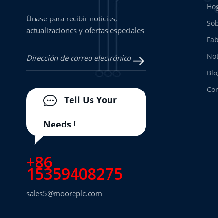
Ho
Únase para recibir noticias,
Sob
actualizaciones y ofertas especiales.
Fab
Not
Blo
Con
Tell Us Your
Needs !
+86
15359408275
sales5@mooreplc.com