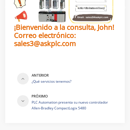
Hogar
/
Blog
/
S7-200 smart controlador más inteligente y económico
¡Bienvenido a la consulta, John!
Correo electrónico:
sales3@askplc.com
ANTERIOR
¿Qué servicios tenemos?
PRÓXIMO
PLC Automation presenta su nuevo controlador
Allen-Bradley CompactLogix 5480