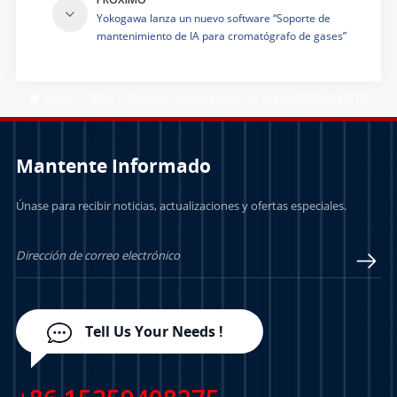
PRÓXIMO
Yokogawa lanza un nuevo software “Soporte de
mantenimiento de IA para cromatógrafo de gases”
Hogar
/
Blog
/
Sistema instrumentado de seguridad ProSafe-RS
Mantente Informado
Únase para recibir noticias, actualizaciones y ofertas especiales.
Tell Us Your Needs !