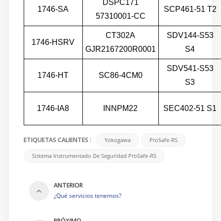
DSPC171
1746-SA
SCP461-51 T2
57310001-CC
CT302A
SDV144-S53
1746-HSRV
GJR2167200R0001
S4
SDV541-S53
1746-HT
SC86-4CM0
S3
1746-IA8
INNPM22
SEC402-51 S1
Yokogawa
ProSafe-RS
ETIQUETAS CALIENTES :
Sistema Instrumentado De Seguridad ProSafe-RS
ANTERIOR
¿Qué servicios tenemos?