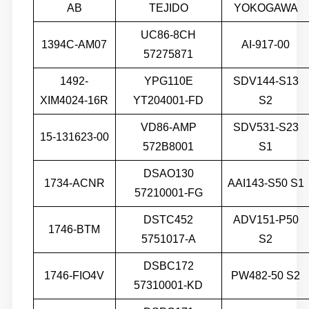
AB
TEJIDO
YOKOGAWA
UC86-8CH
1394C-AM07
AI-917-00
57275871
1492-
YPG110E
SDV144-S13
XIM4024-16R
YT204001-FD
S2
VD86-AMP
SDV531-S23
15-131623-00
572B8001
S1
DSAO130
1734-ACNR
AAI143-S50 S1
57210001-FG
DSTC452
ADV151-P50
1746-BTM
5751017-A
S2
DSBC172
1746-FIO4V
PW482-50 S2
57310001-KD