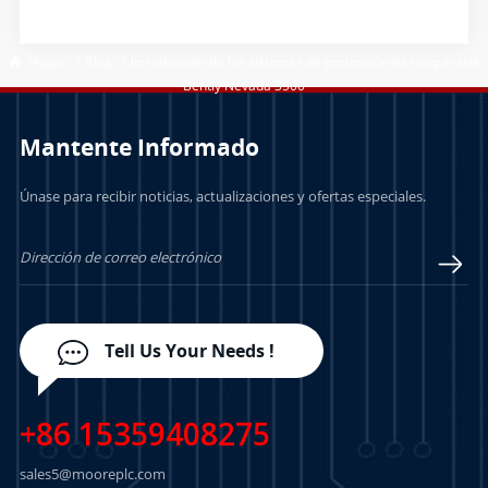
suministro de Gartner®: Europe Top 15
Hogar
/
Blog
/
Introducción de los sistemas de protección de maquinaria
Bently Nevada 3500
Mantente Informado
Únase para recibir noticias, actualizaciones y ofertas especiales.
Tell Us Your Needs !
+86 15359408275
sales5@mooreplc.com