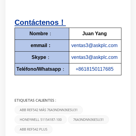
Contáctenos！
Nombre
：
Juan Yang
emma
il
：
ventas3@askplc.com
Skype
：
ventas3@askplc.com
Teléfono/
Whatsapp
：
+8618150117685
ETIQUETAS CALIENTES :
ABB REF542 MÁS 76A3NDNN36ESU31
HONEYWELL 51154187-100
76A3NDNN36ESU31
ABB REF542 PLUS