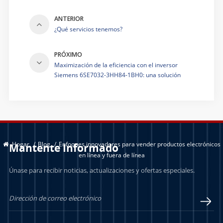
ANTERIOR
¿Qué servicios tenemos?
PRÓXIMO
Maximización de la eficiencia con el inversor
Siemens 6SE7032-3HH84-1BH0: una solución
inteligente para aplicaciones industriales
Hogar
/
Blog
/
Enfoques innovadores para vender productos electrónicos
Mantente Informado
en línea y fuera de línea
Únase para recibir noticias, actualizaciones y ofertas especiales.