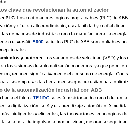
idad.
os clave que revolucionan la automatización
as PLC
: Los controladores lógicos programables (PLC) de AB
zación y ofrecen alto rendimiento, escalabilidad y confiabilida
r las demandas de industrias como la manufacturera, la energía 
rie o el versátil
S800
serie, los PLC de ABB son confiables por
excepcionales.
amientos y motores
: Los variadores de velocidad (VSD) y lo
 en los sistemas de automatización modernos, ya que permiten un
empo, reducen significativamente el consumo de energía. Con 
na a las empresas las herramientas que necesitan para optimiza
ro de la automatización industrial con ABB
 hacia el futuro,
TEJIDO
se está posicionando como líder en la 
en la digitalización, la IA y el aprendizaje automático. A medida
 más inteligentes y eficientes, las innovaciones tecnológicas
al a la hora de impulsar la productividad, mejorar la seguridad