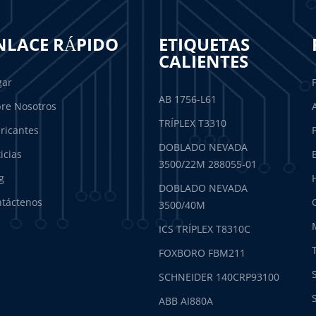
NLACE RÁPIDO
ETIQUETAS
CALIENTES
gar
AB 1756-L61
re Nosotros
TRÍPLEX T3310
ricantes
DOBLADO NEVADA
icias
3500/22M 288055-01
g
DOBLADO NEVADA
táctenos
3500/40M
ICS TRÍPLEX T8310C
FOXBORO FBM211
SCHNEIDER 140CRP93100
ABB AI880A