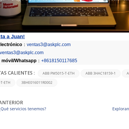
ta a Juan!
lectrónico
：
ventas3@askplc.com
ventas3@askplc.com
 móvil/
Whatsapp
：
+8618150117685
ABB PM5015-T-ETH
ABB 3HAC18159-1
A
AS CALIENTES :
-T-ETH
3BHE016011R0002
ANTERIOR
¿Qué servicios tenemos?
Exploran