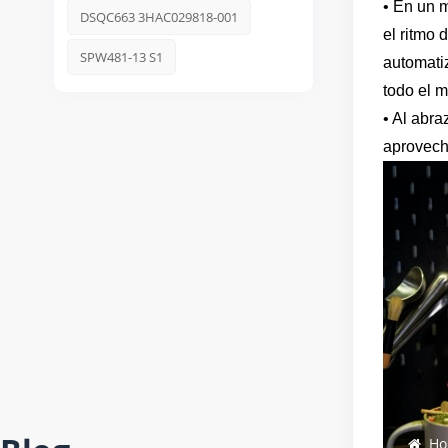
• En un 
DSQC663 3HAC029818-001
el ritmo 
SPW481-13 S1
automatiz
todo el m
• Al abra
aprovech
Ho