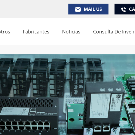
MAIL US
CA
tros
Fabricantes
Noticias
Consulta De Inven