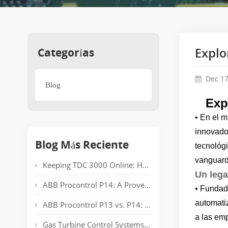
Categorías
Explo
Dec 17
Blog
Exp
• En el m
innovado
Blog Más Reciente
tecnológi
vanguardi
Keeping TDC 3000 Online: Honeywell EPLCG Gateway Compatibility, Specifications and Spare Parts
Un leg
ABB Procontrol P14: A Proven Power Plant Automation System Supporting Reliable Generation for Decades
• Fundad
automati
ABB Procontrol P13 vs. P14: Technical Comparison and Spare Parts Guide
a las emp
Gas Turbine Control Systems: Common Automation Platforms and Spare Parts Used in Power Generation