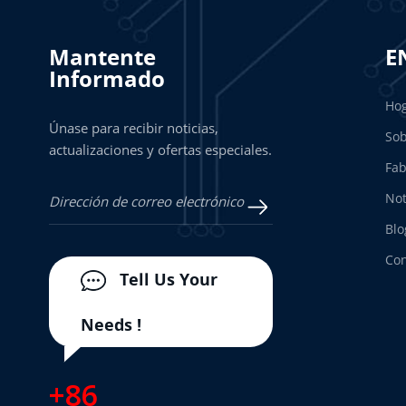
Mantente
E
Informado
Ho
Únase para recibir noticias,
Sob
actualizaciones y ofertas especiales.
Fab
Not
Blo
Con
Tell Us Your
Needs !
+86