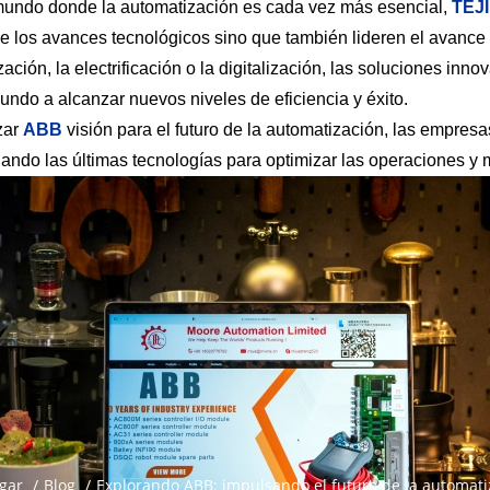
mundo donde la automatización es cada vez más esencial,
TEJ
de los avances tecnológicos sino que también lideren el avance h
ación, la electrificación o la digitalización, las soluciones i
undo a alcanzar nuevos niveles de eficiencia y éxito.
zar
ABB
visión para el futuro de la automatización, las empre
ando las últimas tecnologías para optimizar las operaciones y m
gar
/
Blog
/
Explorando ABB: impulsando el futuro de la automatiz