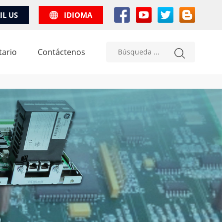
IL US
IDIOMA
tario
Contáctenos