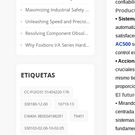
confiabil
Maximizing Industrial Safety and Connectivity with the HIMA HIMatrix Series
Product
•
Sistem
Unleashing Speed and Precision: The Power of ABB’s AC 800PEC Control System
automati
Resolving Component Obsolescence in ICS Triplex Trusted® T8000 Series Safety Systems
satisface
AC500
se
Why Foxboro I/A Series Hardware Still Dominates Long-Life Process Plants
control 
•
Accion
cruciales
ETIQUETAS
mismo ti
proporcio
CC-PUIO31 51454220-176
El futu
• Mirando
330180-12-00
16710-13
centrada 
CI840A 3BSE041882R1
T9451
sistemas
330103-02-06-10-02-05
fundament