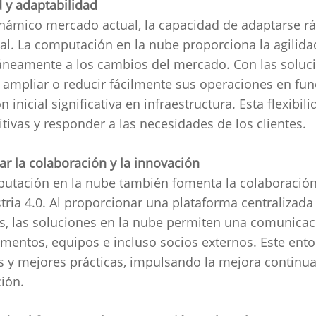
d y adaptabilidad
inámico mercado actual, la capacidad de adaptarse 
al.
La computación en la nube proporciona la agilida
áneamente a los cambios del mercado.
Con las soluci
ampliar o reducir fácilmente sus operaciones en fun
n inicial significativa en infraestructura.
Esta flexibil
tivas y responder a las necesidades de los clientes.
r la colaboración y la innovación
utación en la nube también fomenta la colaboración 
tria 4.0.
Al proporcionar una plataforma centralizad
s, las soluciones en la nube permiten una comunicaci
mentos, equipos e incluso socios externos.
Este ento
s y mejores prácticas, impulsando la mejora continua
ción.
gar
/
Blog
/
Impulsando la Industria 4.0 con soluciones de compu