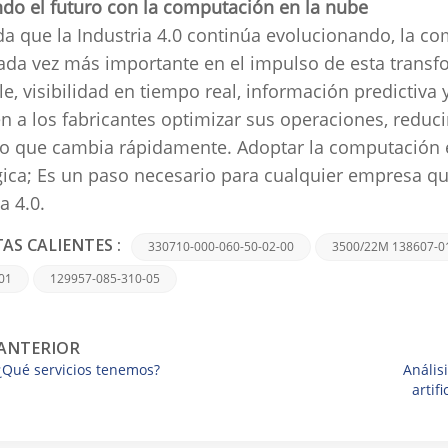
do el futuro con la computación en la nube
a que la Industria 4.0 continúa evolucionando, la 
ada vez más importante en el impulso de esta transf
le, visibilidad en tiempo real, información predictiva 
n a los fabricantes optimizar sus operaciones, reduc
o que cambia rápidamente.
Adoptar la computación e
gica;
Es un paso necesario para cualquier empresa que
a 4.0.
330710-000-060-50-02-00
3500/22M 138607-0
AS CALIENTES :
01
129957-085-310-05
ANTERIOR
¿Qué servicios tenemos?
Anális
artif