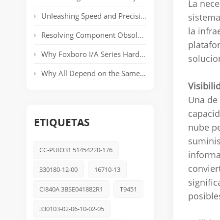
La nece
Unleashing Speed and Precision: The Power of ABB’s AC 800PEC Control System
sistema
la infr
Resolving Component Obsolescence in ICS Triplex Trusted® T8000 Series Safety Systems
platafo
Why Foxboro I/A Series Hardware Still Dominates Long-Life Process Plants
solucio
Why All Depend on the Same Safety Platform: Triconex
Visibil
Una de 
capacid
ETIQUETAS
nube pe
suminis
CC-PUIO31 51454220-176
informa
convier
330180-12-00
16710-13
signifi
CI840A 3BSE041882R1
T9451
posible
330103-02-06-10-02-05