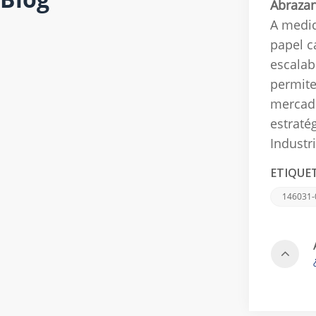
Abrazan
A medid
papel c
escalab
permite
mercad
estraté
Industri
ETIQUET
146031-