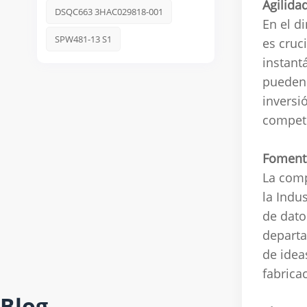
Agilida
DSQC663 3HAC029818-001
En el d
SPW481-13 S1
es cruci
instant
pueden 
inversió
competi
Fomenta
La comp
la Indus
de dato
departa
de idea
fabrica
Blog
Ho