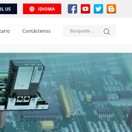
IL US
IDIOMA
tario
Contáctenos