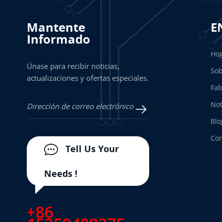
Mantente
E
Informado
Ho
Únase para recibir noticias,
Sob
actualizaciones y ofertas especiales.
Fab
Not
Blo
Con
Tell Us Your
Needs !
+86