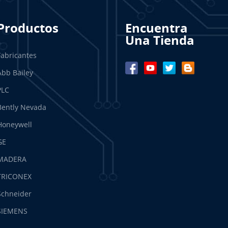
Productos
Encuentra
Una Tienda
Fabricantes
Abb Bailey
PLC
Bently Nevada
Honeywell
GE
MADERA
TRICONEX
Schneider
SIEMENS