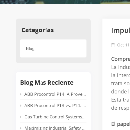
Categorías
Impul
Oct 11
Blog
Compren
La Indu
la inte
Blog Más Reciente
trata s
donde l
ABB Procontrol P14: A Proven Power Plant Automation System Supporting Reliable Generation for Decades
Esta tr
ABB Procontrol P13 vs. P14: Technical Comparison and Spare Parts Guide
de resp
Gas Turbine Control Systems: Common Automation Platforms and Spare Parts Used in Power Generation
El pape
Maximizing Industrial Safety and Connectivity with the HIMA HIMatrix Series