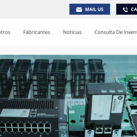
MAIL US
CA
tros
Fabricantes
Noticias
Consulta De Inven