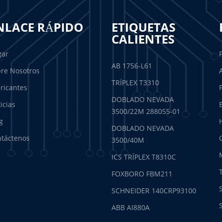
NLACE RÁPIDO
ETIQUETAS
CALIENTES
gar
AB 1756-L61
re Nosotros
TRÍPLEX T3310
ricantes
DOBLADO NEVADA
icias
3500/22M 288055-01
g
DOBLADO NEVADA
táctenos
3500/40M
ICS TRÍPLEX T8310C
FOXBORO FBM211
SCHNEIDER 140CRP93100
ABB AI880A