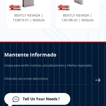
BENTLY NEVADA |
BENTLY NEVADA |
133819-01 | Módulo
136188-02 | Módulo
de E/S temporal
de E/S Ethernet de
RTD/TC
puerta de enlace de
comunicación
Mantente Informado
Únase para recibir noticias, actualizaciones y ofertas especiales.
APRENDE MÁS
APRENDE MÁS
Tell Us Your Needs !