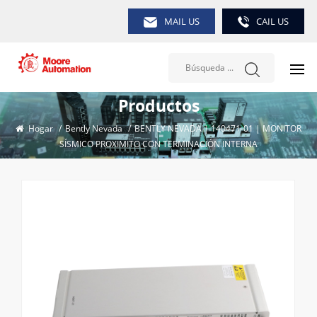
MAIL US
CAIL US
Productos
Hogar
/
Bently Nevada
/
BENTLY NEVADA | 140471-01 | MONITOR
SÍSMICO PROXIMITO CON TERMINACIÓN INTERNA