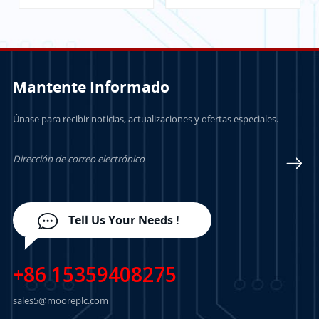
puerta de enlace de
PROXIMITO CON
comunicación
TERMINACIÓN
INTERNA
Mantente Informado
Únase para recibir noticias, actualizaciones y ofertas especiales.
APRENDE MÁS
APRENDE MÁS
Tell Us Your Needs !
+86 15359408275
sales5@mooreplc.com