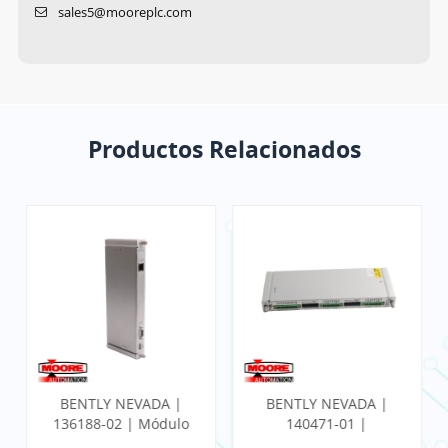
sales5@mooreplc.com
Productos Relacionados
BENTLY NEVADA |
BENTLY NEVADA |
136188-02 | Módulo
140471-01 |
de E/S Ethernet de
MONITOR SÍSMICO