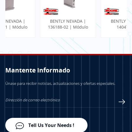
BENTLY NEVADA |
BENTLY NEVADA |
136188-02 | Módulo
140471-01 |
de E/S Ethernet de
MONITOR SÍSMICO
puerta de enlace de
PROXIMITO CON
comunicación
TERMINACIÓN
INTERNA
Mantente Informado
Únase para recibir noticias, actualizaciones y ofertas especiales.
APRENDE MÁS
APRENDE MÁS
Tell Us Your Needs !