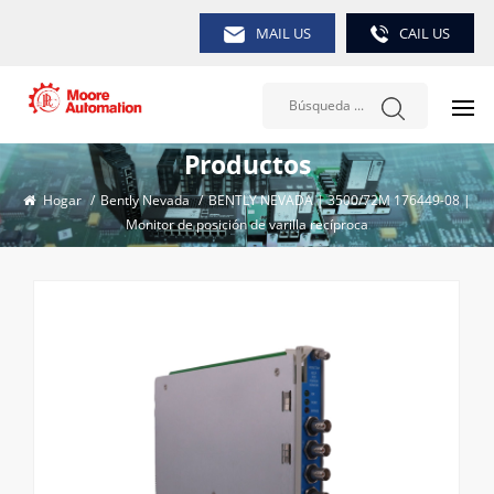
MAIL US
CAIL US
Productos
Hogar
/
Bently Nevada
/
BENTLY NEVADA | 3500/72M 176449-08 |
Monitor de posición de varilla recíproca