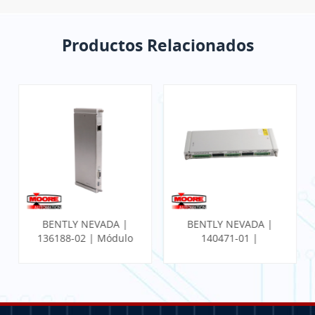
Productos Relacionados
BENTLY NEVADA |
BENTLY NEVADA |
136188-02 | Módulo
140471-01 |
de E/S Ethernet de
MONITOR SÍSMICO
puerta de enlace de
PROXIMITO CON
comunicación
TERMINACIÓN
INTERNA