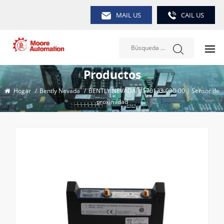
MAIL US
CAIL US
Productos
Hogar
/
Bently Nevada
/
BENTLY NEVADA | 170133-090-00 | Sensor de
proximidad