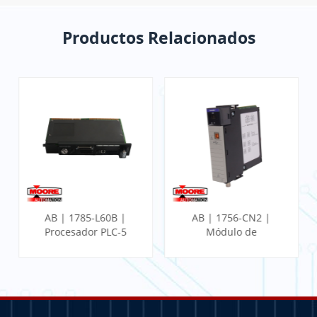
Productos Relacionados
L60B |
AB | 1756-CN2 |
AB | 1746-NI4 
 PLC-5
Módulo de
Módulo de entra
comunicación
analógica de 4 pu
ControlLogix
SLC