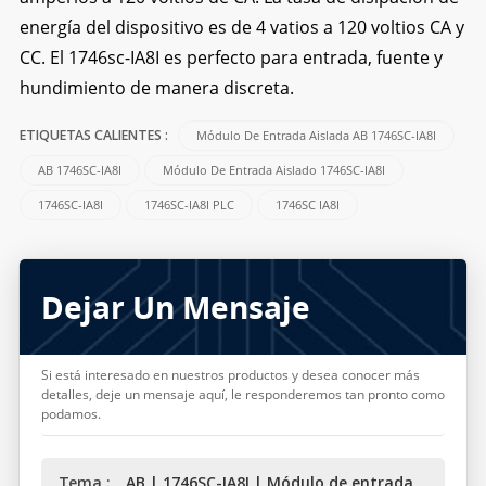
energía del dispositivo es de 4 vatios a 120 voltios CA y
CC. El 1746sc-IA8I es perfecto para entrada, fuente y
hundimiento de manera discreta.
Módulo De Entrada Aislada AB 1746SC-IA8I
ETIQUETAS CALIENTES :
AB 1746SC-IA8I
Módulo De Entrada Aislado 1746SC-IA8I
1746SC-IA8I
1746SC-IA8I PLC
1746SC IA8I
Dejar Un Mensaje
Si está interesado en nuestros productos y desea conocer más
detalles, deje un mensaje aquí, le responderemos tan pronto como
podamos.
Tema :
AB | 1746SC-IA8I | Módulo de entrada