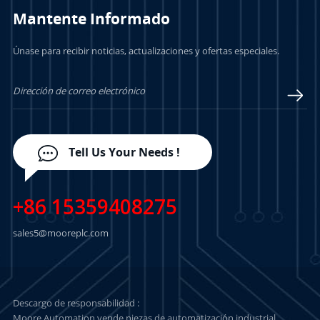
Mantente Informado
Únase para recibir noticias, actualizaciones y ofertas especiales.
 MÁS
APRENDE MÁS
APRENDE MÁS
Tell Us Your Needs !
+86 15359408275
sales5@mooreplc.com
Descargo de responsabilidad :
Moore Automation vende piezas de automatización industrial,