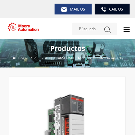
MAIL US
CAIL US
Productos
Hogar
/
PLC
/
AB | 1746SC-IA8I | Módulo de entrada aislado