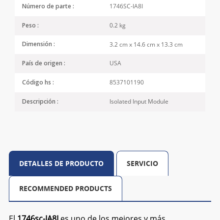
1746SC-IA8I
Número de parte :
0.2 kg
Peso :
3.2 cm x 14.6 cm x 13.3 cm
Dimensión :
USA
País de origen :
8537101190
Código hs :
Isolated Input Module
Descripción :
DETALLES DE PRODUCTO
SERVICIO
RECOMMENDED PRODUCTS
El
1746sc-IA8I
es uno de los mejores y más