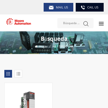
MAIL US
CAIL US
Búsqueda
Hogar
/
AB 1746SC-IA8I