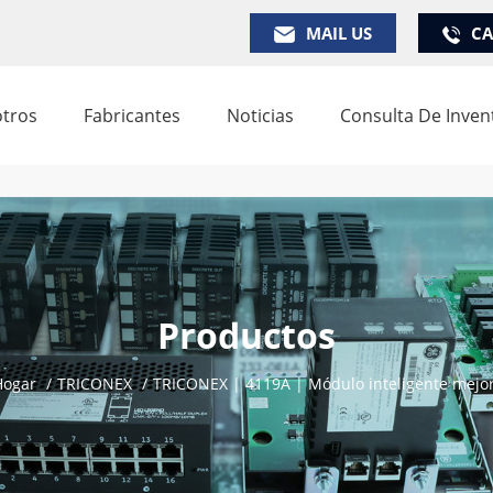
MAIL US
CA
tros
Fabricantes
Noticias
Consulta De Inven
Productos
ogar
/
TRICONEX
/
TRICONEX | 4119A | Módulo inteligente mejo