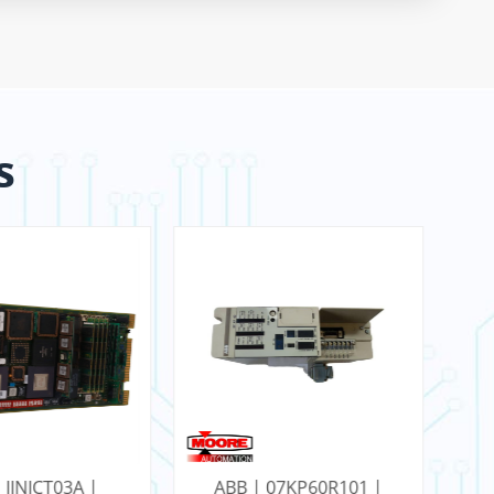
s
 IINICT03A |
ABB | 07KP60R101 |