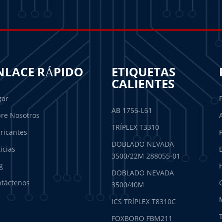
NLACE RÁPIDO
ETIQUETAS
CALIENTES
gar
AB 1756-L61
re Nosotros
TRÍPLEX T3310
ricantes
DOBLADO NEVADA
icias
3500/22M 288055-01
g
DOBLADO NEVADA
táctenos
3500/40M
ICS TRÍPLEX T8310C
FOXBORO FBM211