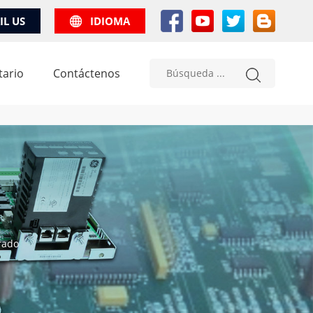
IL US
IDIOMA
tario
Contáctenos
rado