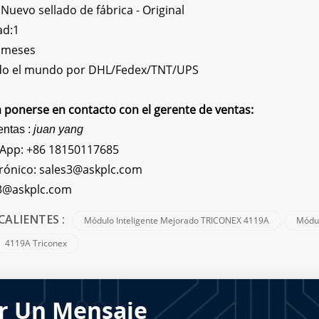
uevo sellado de fábrica - Original
ad:1
2 meses
odo el mundo por DHL/Fedex/TNT/UPS
 ponerse en contacto con el gerente de ventas:
entas :
juan yang
sApp:
+86 18150117685
rónico:
sales3@askplc.com
3@askplc.com
Módulo Inteligente Mejorado TRICONEX 4119A
Módul
CALIENTES :
4119A Triconex
r Un Mensaje