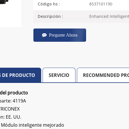
8537101190
Código hs :
Enhanced Intelligen
Descripción :
Pregunte Ahora
S DE PRODUCTO
SERVICIO
RECOMMENDED PR
 del producto
arte: 4119A
 TRICONEX
en: EE. UU.
:
Módulo inteligente mejorado