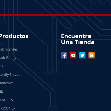
Productos
Encuentra
Una Tienda
Fabricantes
Abb Bailey
PLC
Bently Nevada
Honeywell
GE
MADERA
TRICONEX