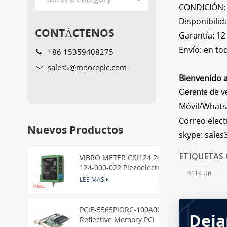
CONDICIÓN: N
Disponibilid
CONTÁCTENOS
Garantía: 1
Envío: en t
+86 15359408275
sales5@mooreplc.com
Bienvenido a
Gerente de v
Móvil/What
Correo elect
Nuevos Productos
skype:
sales
VIBRO METER GSI124 244-
ETIQUETAS 
124-000-022 Piezoelectric
4119 Un
Pressure Transducer
LEE MAS
PCIE-5565PIORC-100A00
Deja
Reflective Memory PCI