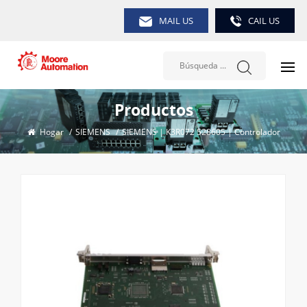
MAIL US
CAIL US
Productos
Hogar
/
SIEMENS
/
SIEMENS | K3R072 528605 | Controlador