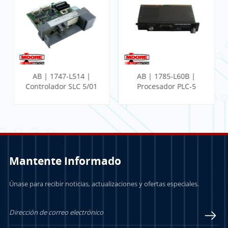
AB | 1747-L514 |
AB | 1785-L60B |
Controlador SLC 5/01
Procesador PLC-5
Mantente Informado
Únase para recibir noticias, actualizaciones y ofertas especiales.
APRENDE MÁS
APRENDE MÁS