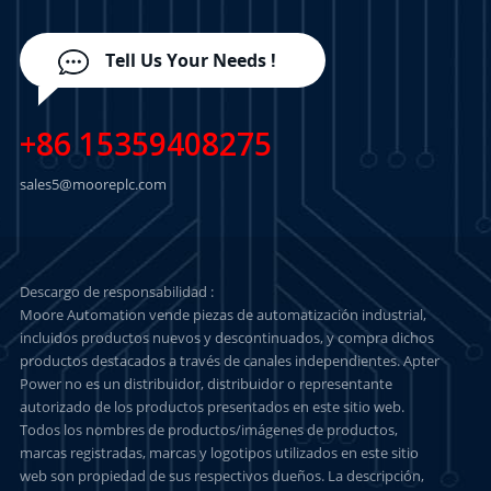
Tell Us Your Needs !
+86 15359408275
sales5@mooreplc.com
Descargo de responsabilidad :
Moore Automation vende piezas de automatización industrial,
incluidos productos nuevos y descontinuados, y compra dichos
productos destacados a través de canales independientes. Apter
Power no es un distribuidor, distribuidor o representante
autorizado de los productos presentados en este sitio web.
Todos los nombres de productos/imágenes de productos,
marcas registradas, marcas y logotipos utilizados en este sitio
web son propiedad de sus respectivos dueños. La descripción,