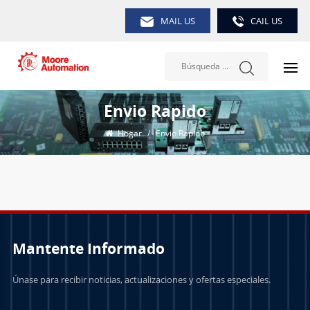
MAIL US
CAIL US
Envio Rapido
Hogar
/
Envio Rapido
Mantente Informado
Únase para recibir noticias, actualizaciones y ofertas especiales.