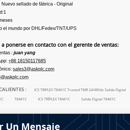
uevo sellado de fábrica - Original
d:1
 meses
odo el mundo por DHL/Fedex/TNT/UPS
 a ponerse en contacto con el gerente de ventas:
entas :
juan yang
App:
+86 18150117685
rónico:
sales3@askplc.com
3@askplc.com
ICS TRIPLEX T8461C Trusted TMR 24/48Vdc Salida Digital
CALIENTES :
1C
T8461C
ICS TRÍPLEX T8461C
Salida Digital T8461C
r Un Mensaje