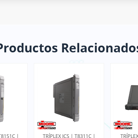
Productos Relacionado
 T8151C |
TRÍPLEX ICS | T8311C |
TRÍPLEX