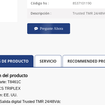
8537101190
Código hs :
Trusted TMR 24/48Vd
Descripción :
Pregunte Ahora
S DE PRODUCTO
SERVICIO
RECOMMENDED PR
n del producto
arte: T8461C
 ICS TRIPLEX
en: EE. UU.
 Salida digital Trusted TMR 24/48Vdc