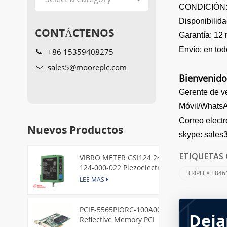
CONDICIÓN: N
Disponibilida
CONTÁCTENOS
Garantía: 12
Envío: en t
+86 15359408275
sales5@mooreplc.com
Bienvenido
Gerente de v
Móvil/Whats
Correo elect
Nuevos Productos
skype:
sales
VIBRO METER GSI124 244-
ETIQUETAS 
124-000-022 Piezoelectric
TRÍPLEX T846
Pressure Transducer
LEE MAS
PCIE-5565PIORC-100A00
Deja
Reflective Memory PCI