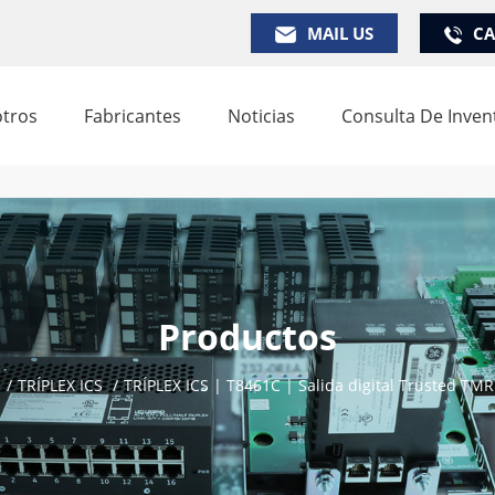
MAIL US
CA
tros
Fabricantes
Noticias
Consulta De Inven
Productos
/
TRÍPLEX ICS
/
TRÍPLEX ICS | T8461C | Salida digital Trusted TM