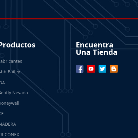
Productos
Encuentra
Una Tienda
Fabricantes
Abb Bailey
PLC
Bently Nevada
Honeywell
GE
MADERA
TRICONEX