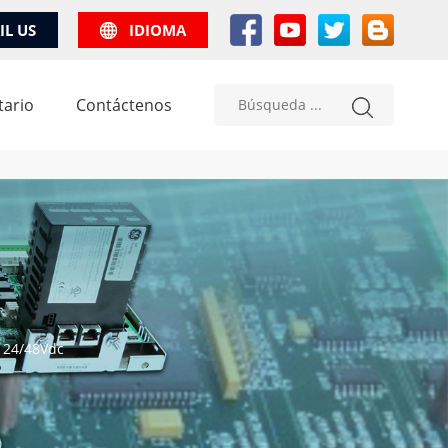
IL US
IDIOMA
tario
Contáctenos
R 24/48Vdc