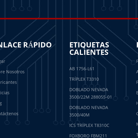
NLACE RÁPIDO
ETIQUETAS
CALIENTES
gar
AB 1756-L61
re Nosotros
TRÍPLEX T3310
ricantes
DOBLADO NEVADA
icias
3500/22M 288055-01
g
DOBLADO NEVADA
táctenos
3500/40M
ICS TRÍPLEX T8310C
FOXBORO FBM211