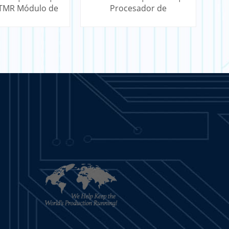
 TMR Módulo de
Procesador de
analógica de 24
expansión TMR de
- 40 canales
confianza
ENDE MÁS
APRENDE MÁS