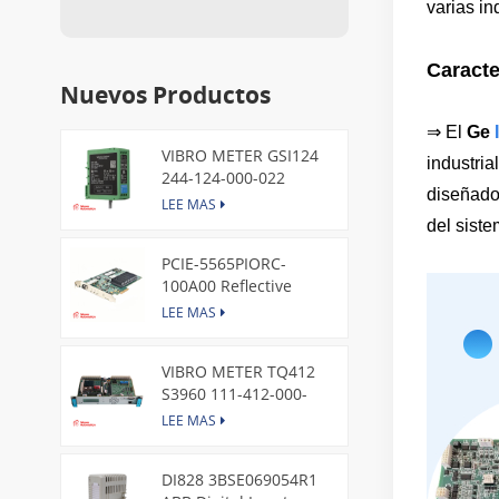
varias in
Caracte
Nuevos Productos
⇒
El
Ge
VIBRO METER GSI124
industria
244-124-000-022
diseñado
Piezoelectric Pressure
LEE MAS
Transducer
del siste
PCIE-5565PIORC-
100A00 Reflective
Memory PCI Express
LEE MAS
Node Card /GE
VIBRO METER TQ412
S3960 111-412-000-
013 Reverse Mount
LEE MAS
DI828 3BSE069054R1