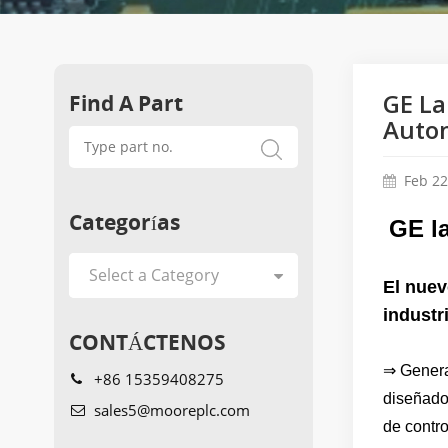
Find A Part
GE La
Autom
Feb 22
Categorías
GE l
El nuev
industr
CONTÁCTENOS
⇒ Genera
+86 15359408275
diseñado 
sales5@mooreplc.com
de contro