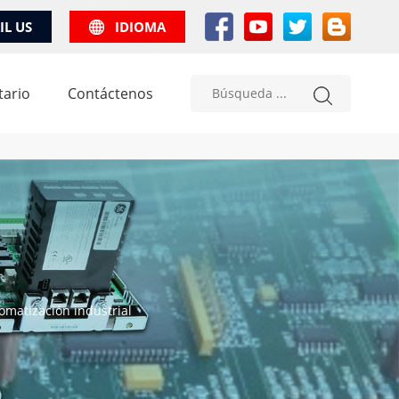
IL US
IDIOMA
tario
Contáctenos
omatización industrial