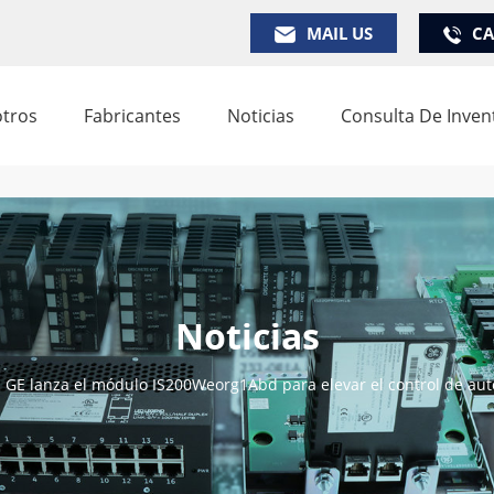
MAIL US
CA
tros
Fabricantes
Noticias
Consulta De Inven
Noticias
GE lanza el módulo IS200Weorg1Abd para elevar el control de aut