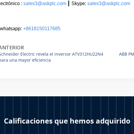
ectrónico :
sales3@askplc.com
┃ Skype:
sales3@askplc.com
/whatsapp:
+8618150117685
ANTERIOR
Schneider Electric revela el inversor ATV312HU22N4
ABB PM
para una mayor eficiencia
Calificaciones que hemos adquirido