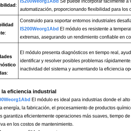
IS200Weorg1Abd
Se puede incorporar fácilmente a 
bilidad
:
automatización, proporcionando flexibilidad para los 
Construido para soportar entornos industriales desafia
bilidad
IS200Weorg1Abd
El módulo es resistente a temperat
nte
:
extremas, asegurando un rendimiento confiable en co
El módulo presenta diagnósticos en tiempo real, ayu
dades
identificar y resolver posibles problemas rápidamente
nóstico
inactividad del sistema y aumentando la eficiencia op
das
:
la eficiencia industrial
00Weorg1Abd
El módulo es ideal para industrias donde el alto 
 la energía, la fabricación, el procesamiento de productos quím
s garantiza eficientemente operaciones más suaves, tiempo de 
tiva en los costos de mantenimiento.