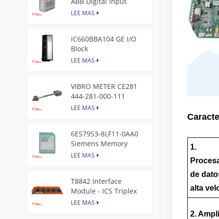
ABB Digital Input
Module
LEE MAS
IC660BBA104 GE I/O
Block
LEE MAS
VIBRO METER CE281
444-281-000-111
Piezoelectric Pressure
LEE MAS
Transducer
Caracte
6ES7953-8LF11-0AA0
Siemens Memory
1.
Card
LEE MAS
Proces
de dato
T8842 Interface
alta ve
Module - ICS Triplex
LEE MAS
2. Ampl