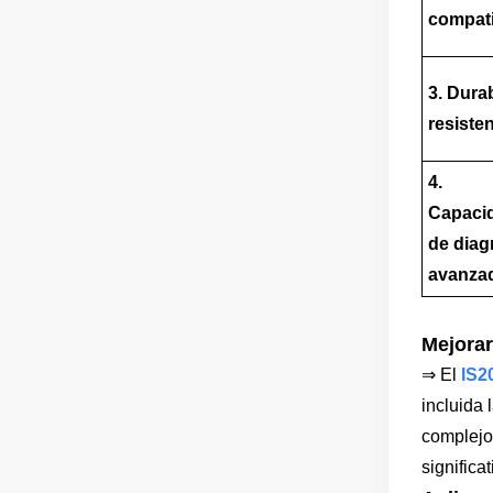
compati
3. Dura
resiste
4.
Capaci
de diag
avanza
Mejorar 
⇒
El
IS2
incluida
complejo
significa