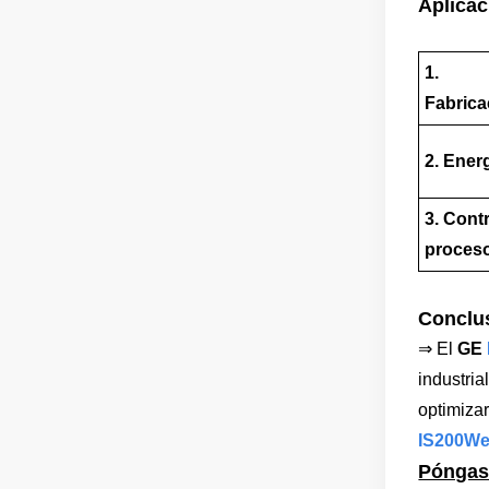
Aplicac
1.
Fabrica
2. Ener
3. Cont
proces
Conclu
⇒
El
GE
industria
optimizar
IS200W
Póngas