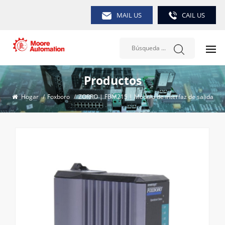
MAIL US
CAIL US
Productos
Hogar
/
Foxboro
/
ZORRO | FBM215 | Módulo de interfaz de salida