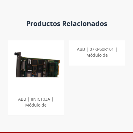
Productos Relacionados
ABB | 07KP60R101 |
Módulo de
comunicación - T200
ABB | IINICT03A |
Módulo de
transferencia de Infi-
Net a computadora
APRENDE MÁS