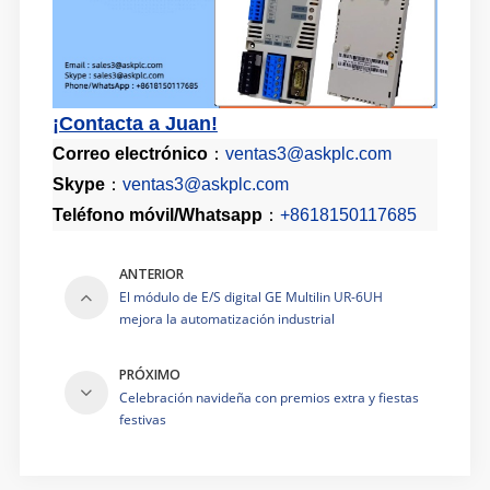
¡Contacta a Juan!
Correo electrónico
：
ventas3@askplc.com
Skype
：
ventas3@askplc.com
Teléfono móvil/
Whatsapp
：
+8618150117685
ANTERIOR
El módulo de E/S digital GE Multilin UR-6UH
mejora la automatización industrial
PRÓXIMO
Celebración navideña con premios extra y fiestas
festivas