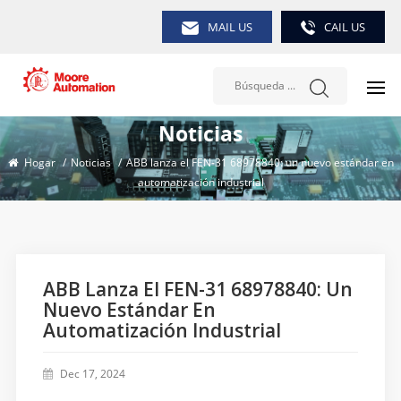
MAIL US
CAIL US
Noticias
Hogar
/
Noticias
/
ABB lanza el FEN-31 68978840: un nuevo estándar en
automatización industrial
ABB Lanza El FEN-31 68978840: Un
Nuevo Estándar En
Automatización Industrial
Dec 17, 2024