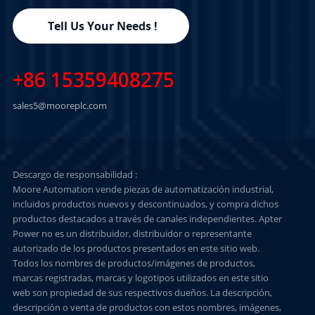
Tell Us Your Needs !
+86 15359408275
sales5@mooreplc.com
Descargo de responsabilidad :
Moore Automation vende piezas de automatización industrial,
incluidos productos nuevos y descontinuados, y compra dichos
productos destacados a través de canales independientes. Apter
Power no es un distribuidor, distribuidor o representante
autorizado de los productos presentados en este sitio web.
Todos los nombres de productos/imágenes de productos,
marcas registradas, marcas y logotipos utilizados en este sitio
web son propiedad de sus respectivos dueños. La descripción,
descripción o venta de productos con estos nombres, imágenes,