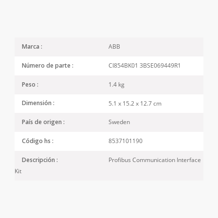
ABB
Marca :
CI854BK01 3BSE069449R1
Número de parte :
1.4 kg
Peso :
5.1 x 15.2 x 12.7 cm
Dimensión :
Sweden
País de origen :
8537101190
Código hs :
Profibus Communication Interface
Descripción :
Kit