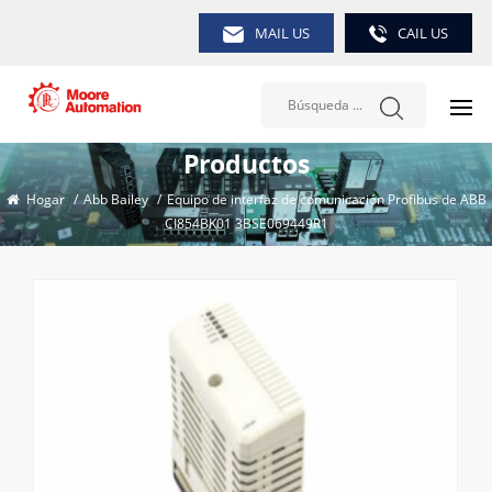
MAIL US
CAIL US
Productos
Hogar
/
Abb Bailey
/
Equipo de interfaz de comunicación Profibus de ABB
CI854BK01 3BSE069449R1