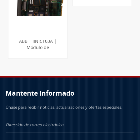
comunicación - T200
ABB | IINICT03A |
Módulo de
transferencia de Infi-
Net a computadora
APRENDE MÁS
Mantente Informado
Únase para recibir noticias, actualizaciones y ofertas especiales.
APRENDE MÁS