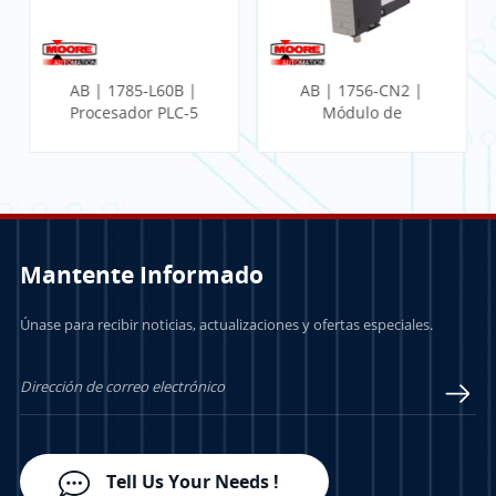
AB | 1785-L60B |
AB | 1756-CN2 |
Procesador PLC-5
Módulo de
comunicación
ControlLogix
Mantente Informado
Únase para recibir noticias, actualizaciones y ofertas especiales.
APRENDE MÁS
APRENDE MÁS
Tell Us Your Needs !