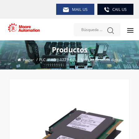
MAIL US
CAIL US
Productos
Hogar
/
PLC
/
AB | 1771-OZL | Módulo de salida digital