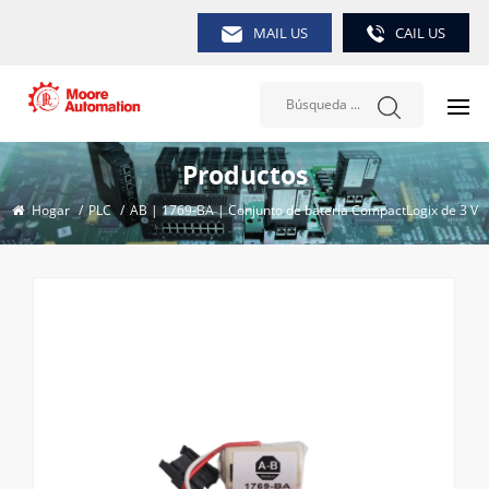
MAIL US
CAIL US
Productos
Hogar
/
PLC
/
AB | 1769-BA | Conjunto de batería CompactLogix de 3 V