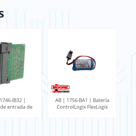
s
 1746-IB32 |
AB | 1756-BA1 | Batería
de entrada de
ControlLogix FlexLogix
32 puntos SLC
m