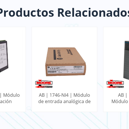
Productos Relacionado
 | Módulo
AB | 1746-NI4 | Módulo
AB |
ación
de entrada analógica de
Módulo 
ogix
4 puntos SLC
CC de 