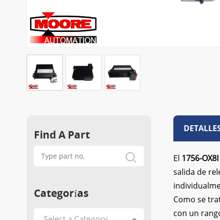
DETALLE
Find A Part
El
1756-OX8I
salida de re
individualme
Categorías
Como se trat
con un rango