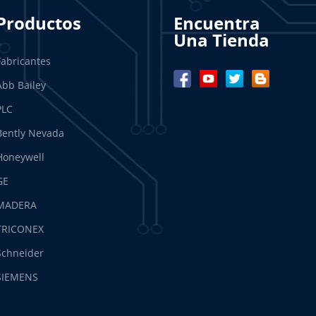
Productos
Encuentra
Una Tienda
Fabricantes
Abb Bailey
PLC
Bently Nevada
Honeywell
GE
MADERA
TRICONEX
Schneider
SIEMENS