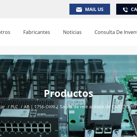
MAIL US
CA
tros
Fabricantes
Noticias
Consulta De Inven
Productos
ar
/
PLC
/
AB | 1756-OX8I | Salida de relé aislada de CA/CC Contr