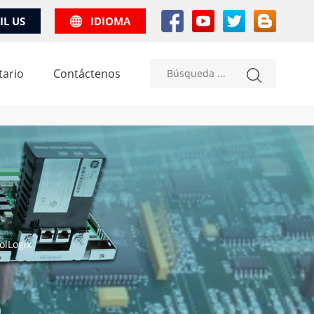
IL US
IDIOMA
tario
Contáctenos
olLogix