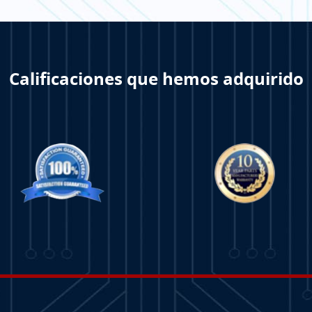
Calificaciones que hemos adquirido
 MÁS
APRENDE MÁS
APR