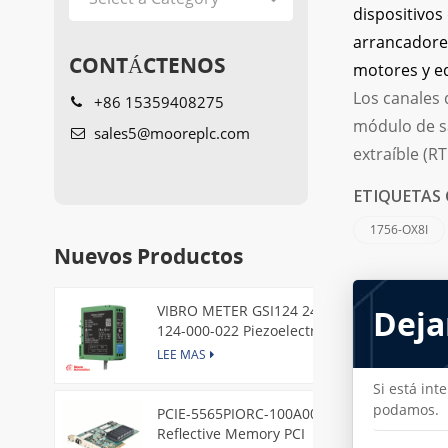
dispositivos
arrancadores
CONTÁCTENOS
motores y e
Los canales
+86 15359408275
módulo de sa
sales5@mooreplc.com
extraíble (R
ETIQUETAS 
1756-OX8I
Nuevos Productos
VIBRO METER GSI124 244-
Deja
124-000-022 Piezoelectric
Pressure Transducer
LEE MAS
Si está in
podamos.
PCIE-5565PIORC-100A00
Reflective Memory PCI