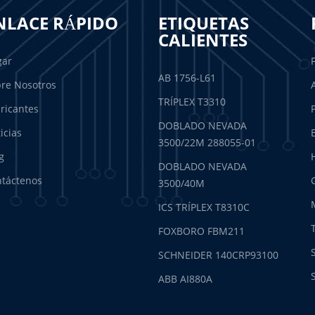
NLACE RÁPIDO
ETIQUETAS
CALIENTES
gar
AB 1756-L61
re Nosotros
TRÍPLEX T3310
ricantes
DOBLADO NEVADA
icias
3500/22M 288055-01
g
DOBLADO NEVADA
táctenos
3500/40M
ICS TRÍPLEX T8310C
FOXBORO FBM211
SCHNEIDER 140CRP93100
ABB AI880A