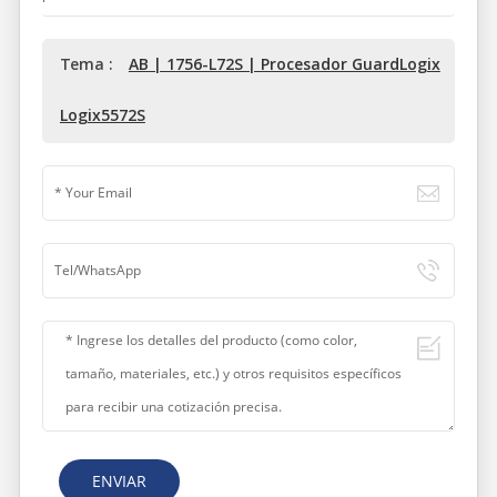
Tema :
AB | 1756-L72S | Procesador GuardLogix
Logix5572S
ENVIAR