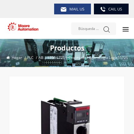
MAIL US
CAIL US
Productos
Hogar
/
PLC
/
AB | 1756-L72S | Procesador GuardLogix Logix5572S