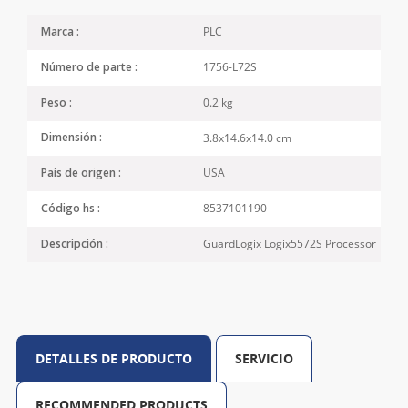
PLC
Marca :
1756-L72S
Número de parte :
0.2 kg
Peso :
3.8x14.6x14.0 cm
Dimensión :
USA
País de origen :
8537101190
Código hs :
GuardLogix Logix5572S Processor
Descripción :
DETALLES DE PRODUCTO
SERVICIO
RECOMMENDED PRODUCTS