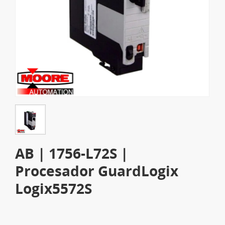
AB | 1756-L72S |
Procesador GuardLogix
Logix5572S