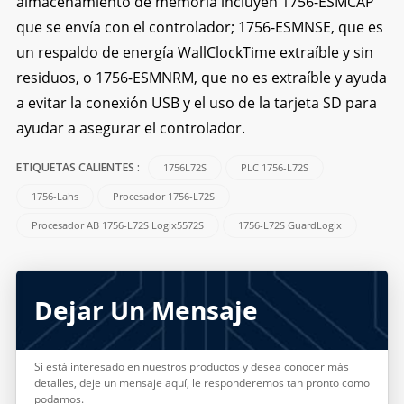
almacenamiento de memoria incluyen 1756-ESMCAP
que se envía con el controlador; 1756-ESMNSE, que es
un respaldo de energía WallClockTime extraíble y sin
residuos, o 1756-ESMNRM, que no es extraíble y ayuda
a evitar la conexión USB y el uso de la tarjeta SD para
ayudar a asegurar el controlador.
1756L72S
PLC 1756-L72S
ETIQUETAS CALIENTES :
1756-Lahs
Procesador 1756-L72S
Procesador AB 1756-L72S Logix5572S
1756-L72S GuardLogix
Dejar Un Mensaje
Si está interesado en nuestros productos y desea conocer más
detalles, deje un mensaje aquí, le responderemos tan pronto como
podamos.