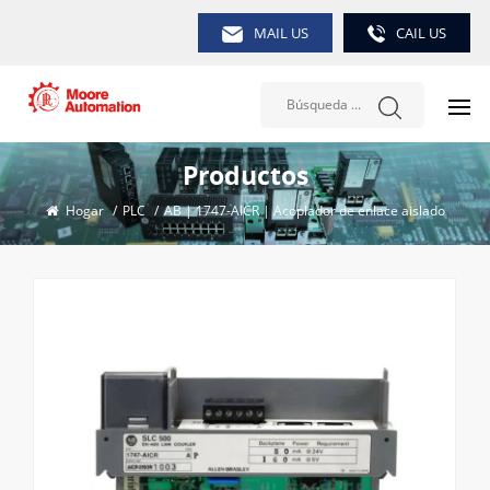
MAIL US
CAIL US
Productos
Hogar
/
PLC
/
AB | 1747-AICR | Acoplador de enlace aislado