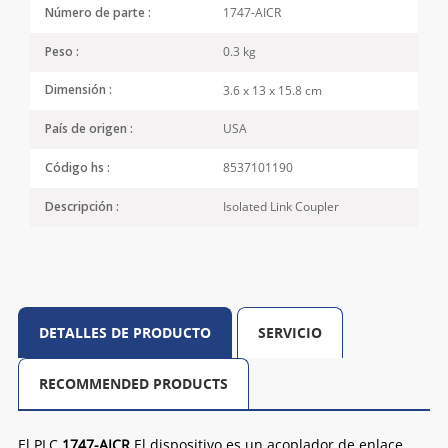
1747-AICR
Número de parte :
0.3 kg
Peso :
3.6 x 13 x 15.8 cm
Dimensión :
USA
País de origen :
8537101190
Código hs :
Isolated Link Coupler
Descripción :
DETALLES DE PRODUCTO
SERVICIO
RECOMMENDED PRODUCTS
El PLC
1747-AICR
El dispositivo es un acoplador de enlace