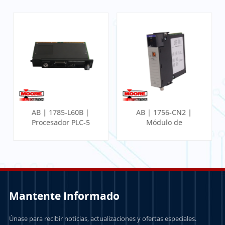
AB | 1785-L60B |
AB | 1756-CN2 |
Procesador PLC-5
Módulo de
comunicación
ControlLogix
Mantente Informado
Únase para recibir noticias, actualizaciones y ofertas especiales.