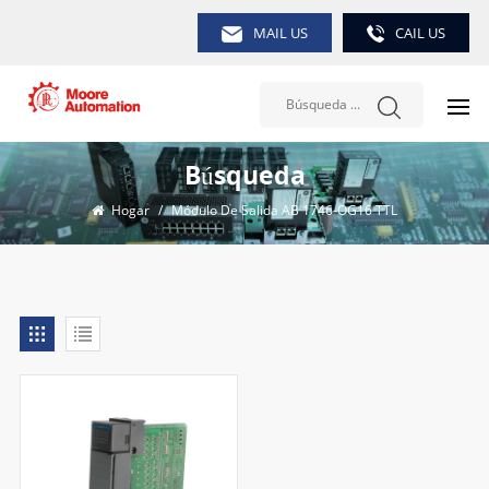
MAIL US
CAIL US
Búsqueda
Hogar
/
Módulo De Salida AB 1746-OG16 TTL