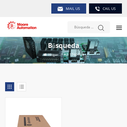
MAIL US
CAIL US
Búsqueda
Hogar
/
AB 1746-NI4