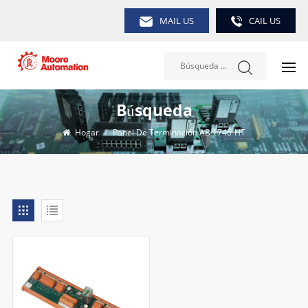
MAIL US
CAIL US
Búsqueda
Hogar
/
Panel De Terminación AB 1746-HT