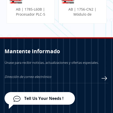
AB | 1785-L60B |
AB | 1756-CN2 |
Procesador PLC-5
Módulo de
comunicación
ControlLogix
Mantente Informado
Únase para recibir noticias, actualizaciones y ofertas especiales.
APRENDE MÁS
APRENDE MÁS
Tell Us Your Needs !