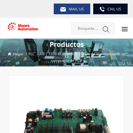
MAIL US
CAIL US
Productos
Hogar
/
PLC
/
AB | 1336-BDB-SP30D | Placa de accionamiento de
compuerta de PCB