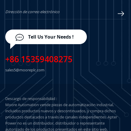
Tell Us Your Needs !
+86 15359408275
sales5@mooreplc.com
Descargo de responsabilidad :
Moore Automation vende piezas de automatización industrial,
incluidos productos nuevos y descontinuados, y compra dichos
productos destacados a través de canales independientes. Apter
Power no es un distribuidor, distribuidor o representante
autorizado de los productos presentados en este sitio web.