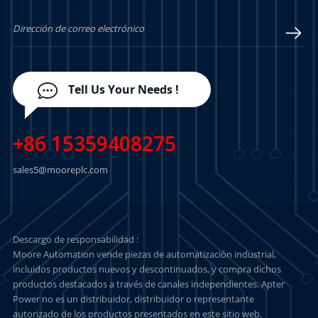
Tell Us Your Needs !
+86 15359408275
sales5@mooreplc.com
Descargo de responsabilidad :
Moore Automation vende piezas de automatización industrial,
incluidos productos nuevos y descontinuados, y compra dichos
productos destacados a través de canales independientes. Apter
Power no es un distribuidor, distribuidor o representante
autorizado de los productos presentados en este sitio web.