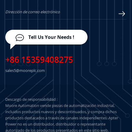
Tell Us Your Needs !
+86 15359408275
sales5@mooreplc.com
Descargo de responsabilidad :
Moore Automation vende piezas de automatización industrial,
incluidos productos nuevos y descontinuados, y compra dichos
productos destacados a través de canales independientes. Apter
Power no es un distribuidor, distribuidor o representante
autorizado de los productos presentados en este sitio web.