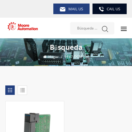
MAIL US
CAIL US
Búsqueda
Hogar
/
1747-DCM PLC