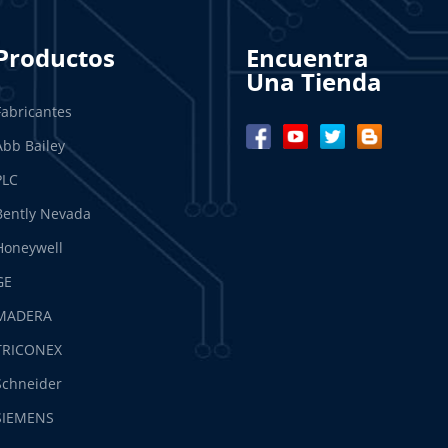
Productos
Encuentra
Una Tienda
Fabricantes
Abb Bailey
PLC
Bently Nevada
Honeywell
GE
MADERA
TRICONEX
Schneider
SIEMENS