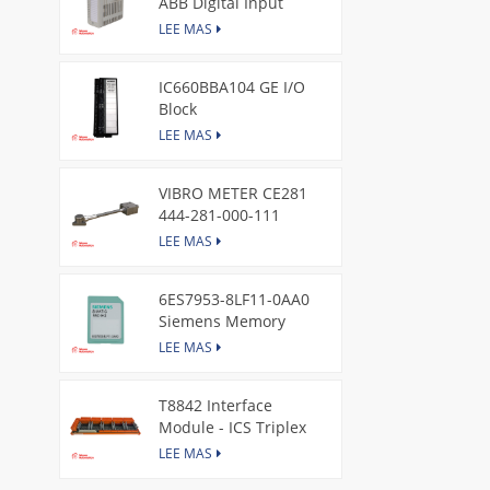
ABB Digital Input
Module
LEE MAS
IC660BBA104 GE I/O
Block
LEE MAS
VIBRO METER CE281
444-281-000-111
Piezoelectric Pressure
LEE MAS
Transducer
6ES7953-8LF11-0AA0
Siemens Memory
Card
LEE MAS
T8842 Interface
Module - ICS Triplex
LEE MAS