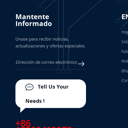
Mantente
E
Informado
Ho
Únase para recibir noticias,
Sob
actualizaciones y ofertas especiales.
Fab
Not
Blo
Con
Tell Us Your
Needs !
+86