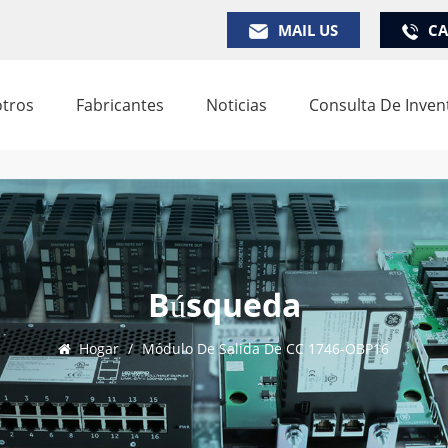
MAIL US
CA
tros
Fabricantes
Noticias
Consulta De Inven
Búsqueda
Hogar
/
Módulo De Salida De CC 1746-OBP16