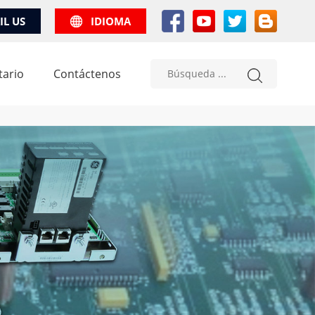
IL US
IDIOMA
tario
Contáctenos