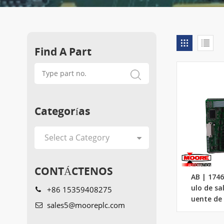
Find A Part
Categorías
CONTÁCTENOS
AB | 174
+86 15359408275
ulo de sa
uente de 
sales5@mooreplc.com