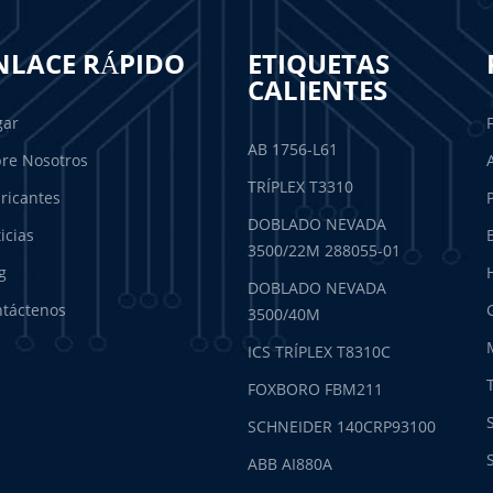
NLACE RÁPIDO
ETIQUETAS
CALIENTES
gar
AB 1756-L61
re Nosotros
TRÍPLEX T3310
ricantes
DOBLADO NEVADA
icias
3500/22M 288055-01
g
DOBLADO NEVADA
táctenos
3500/40M
ICS TRÍPLEX T8310C
FOXBORO FBM211
SCHNEIDER 140CRP93100
ABB AI880A