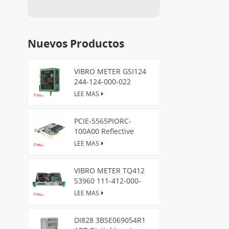
Nuevos Productos
VIBRO METER GSI124
244-124-000-022
Piezoelectric Pressure
LEE MAS
Transducer
PCIE-5565PIORC-
100A00 Reflective
Memory PCI Express
LEE MAS
Node Card /GE
VIBRO METER TQ412
S3960 111-412-000-
013 Reverse Mount
LEE MAS
DI828 3BSE069054R1