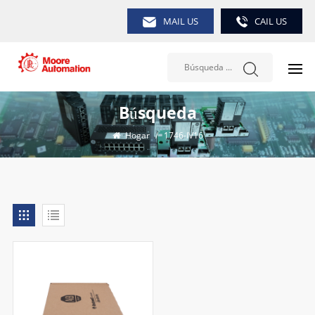
MAIL US
CAIL US
Búsqueda
Hogar
/
1746-IV16