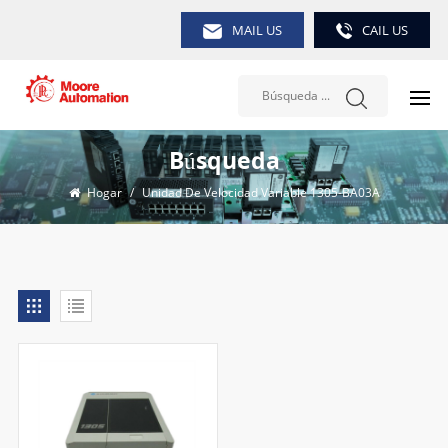
MAIL US
CAIL US
Búsqueda
Hogar
/
Unidad De Velocidad Variable 1305-BA03A